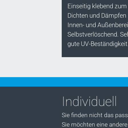
Einseitig klebend zum
Dichten und Dämpfen
Innen- und Außenberei
Selbstverlöschend. Se
gute UV-Beständigkeit
Posts
← VITOLEN Trennwandb
Individuell
navigation
Sie finden nicht das pas
Sie möchten eine andere 