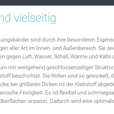
er
en
dhalter
nd vielseitig
tungsbänder sind durch ihre besonderen Eigensc
ngen aller Art im Innen- und Außenbereich. Sie z
n gegen Luft, Wasser, Schall, Wärme und Kälte 
um mit weitgehend geschlossen­zelliger Struktur
stoff beschichtet. Die Rollen sind so gewickelt, 
icke; bei größe­ren Dicken ist der Klebstoff abge
nische Festigkeit. Es ist flexibel und schmiegs
berflächen anpasst. Dadurch wird eine optimale