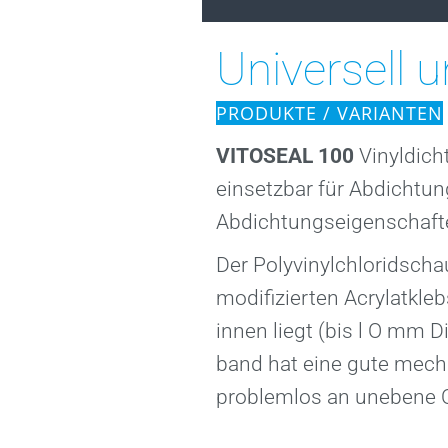
er
änd
Universell u
PRODUKTE / VARIANTEN
VITOSEAL 100
Vinyldich
einsetzbar für Ab­dichtu
Abdichtungseigenschafte
Der Polyvinylchloridscha
modifizierten Acrylatkleb
innen liegt (bis l O mm D
band hat eine gute mecha
problemlos an unebene O