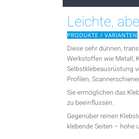
er
änd
Leichte, ab
PRODUKTE / VARIANTEN
Diese sehr dünnen, tran
Werkstoffen wie Metall, 
Selbstklebeausrüstung vo
Profilen, Scannerschien
Sie ermöglichen das Kle
zu beeinflussen.
Gegenüber reinen Klebsto
klebende Seiten – hohe 