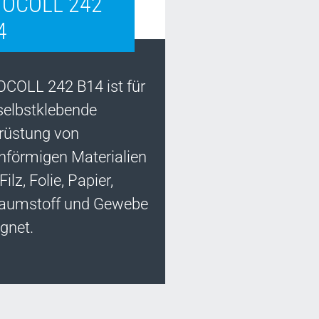
TOCOLL 242
4
OCOLL 242 B14 ist für
 selbstklebende
rüstung von
nförmigen Materialien
Filz, Folie, Papier,
aumstoff und Gewebe
gnet.