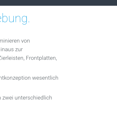
ebung.
minieren von
hinaus zur
erleisten, Frontplatten,
mtkonzeption wesentlich
 zwei unterschiedlich