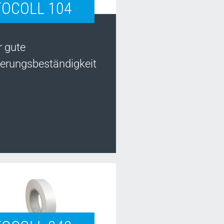
TOCOLL 104
r gute
terungsbeständigkeit