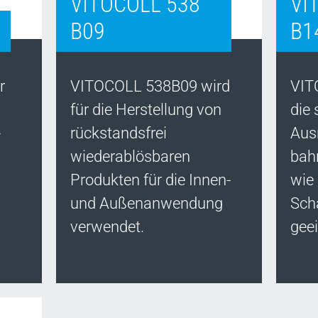
VITOCOLL 538
VI
B09
B1
r
VITOCOLL 538B09 wird
VIT
für die Herstellung von
die
-
rückstandsfrei
Aus
wiederablösbaren
bah
Produkten für die Innen-
wie 
und Außenanwendung
Sch
verwendet.
geei