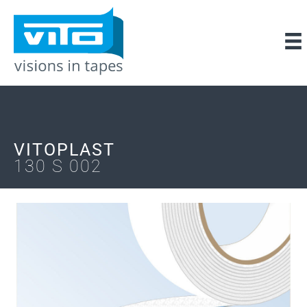
VITOPLAST
130 S 002