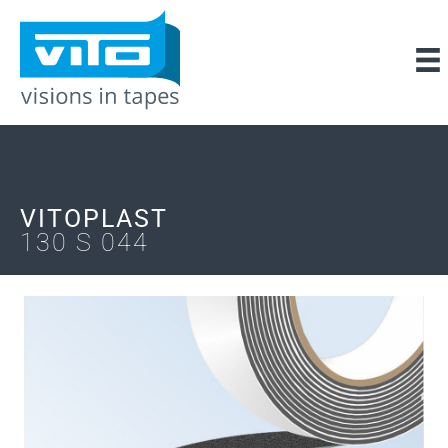
VITOPLAST
130 S 044